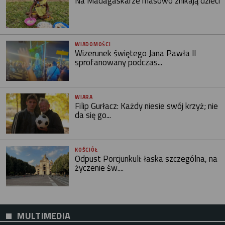
Na Madagaskarze masowo znikają dzieci
WIADOMOŚCI
Wizerunek świętego Jana Pawła II
sprofanowany podczas...
WIARA
Filip Gurłacz: Każdy niesie swój krzyż; nie
da się go...
KOŚCIÓŁ
Odpust Porcjunkuli: łaska szczególna, na
życzenie św....
MULTIMEDIA