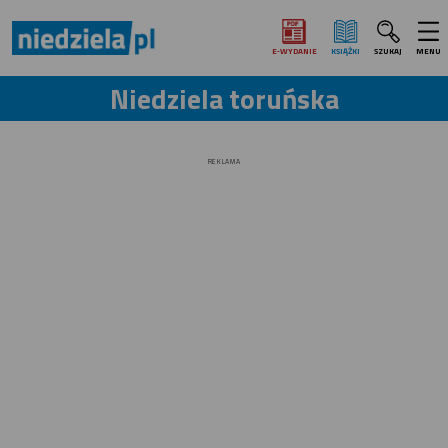
E‑WYDANIE
KSIĄŻKI
SZUKAJ
MENU
Niedziela toruńska
REKLAMA