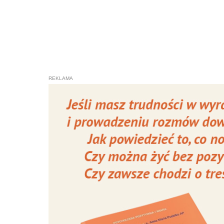
muzea (mogli dotykać eksponatów!
na wyśmienity sernik w Santiago), 
z wielkimi emocjami, wzruszeniem i
Paulina Fryszka i Mateusz Czerwińs
projektu „Pokaż mi Camino”. To m.