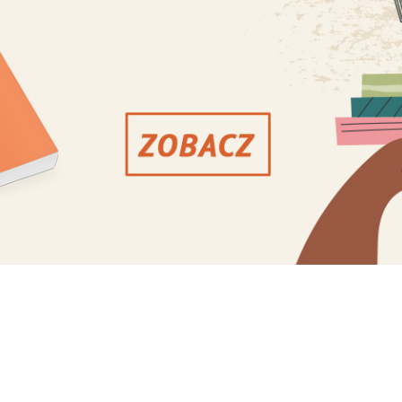
b, które łączy podobne doświadczenie. Wypraw
 Grupom towarzyszy ksiądz (co jest ważne takż
stniczyć we Mszy św.), psycholog, a plan jest 
m – na Camino wyruszył pierwszy niewidomy
 kontynuowane: jak sami zauważyli, oncoCa
szą rodzinę chorych, a niedowidzący już wiedzą
ni mogą dzielić się swoimi talentami i pasją.
acji ks. Paweł Ostrowski, nawet najlepiej
drodze coś zaskoczyć. Jednak, jak zachęca Ko
za się trudu, a owoce pielgrzymki zobaczy się