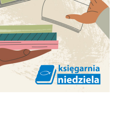
entuzjazm wiary,
autentyczność, jakiś...
a ma
KS. JAROSŁAW GRABOWSKI
e dla
RED. NACZELNY
taki,
mino
, że
nrad,