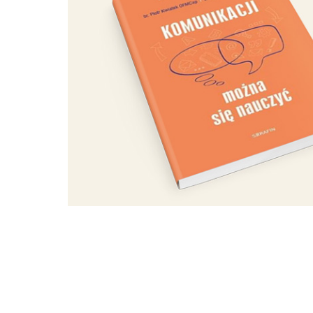
marazmu i izolacji; spotkanie osó
także walor edukacyjny i duchowy.
innych caminowiczów, chcących ucze
by w 2027 r. – Roku Jubileuszowy
przewodnik. Wyprawy bowiem będą
dobrze byłoby rozszerzyć o najbliż
nie tylko im można pomagać, ale i o
Owszem, jak przypomina prezes fund
przygotowanego pielgrzyma może w 
nawet jeśli podczas drogi doświadc
dopiero po pół roku – warto!
2026-06-30 10:05