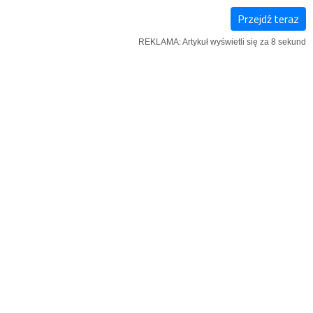
Przejdź teraz
E-
NOWY
IĄŻKI
REKLAMA: Artykuł wyświetli się za 7 sekund
WYDANIE
NUMER
go
ają dużą dysfunkcję wzroku, słuchu
amino – zapewnia ks. Piotr Roszak.