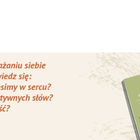
zapewniła, że czuła się jak w gronie najlepsz
przyjaciół, jak i żywiołowe opowieści Moniki
Małgorzaty, Katarzyny i Konrada, którzy zjaw
się w Toruniu, aby opowiedzieć jak wyglądał 
z perspektywy osób niedowidzących i
niewidomych. Przez 5 dni przeszli oni
stukilometrowy odcinek Camino, zwiedzali
), poznawali gastronomię (Mateusz zaprowadzi
a przybycie do Sanktuarium św. Jakuba wiązało
 nadzieją, że jeszcze nie raz tam wyruszą.
W drogę!
ki z Fundacji Szczecińska opowiedzieli o celac
in. budowanie poczucia własnej wartości, wyjś