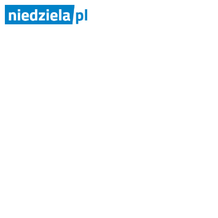
N
Czy osoby z niepełnosprawnościami
albo są po leczeniu onkologicznym
Niedziela toruńska
27/2026, str. VI