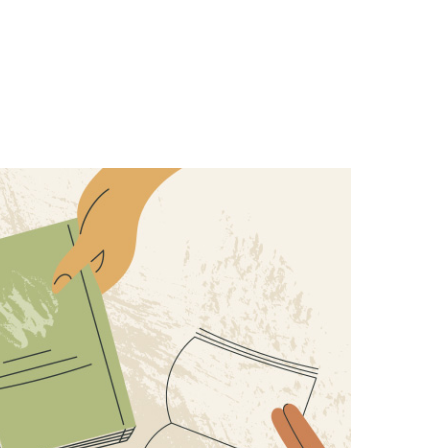
ych
MIŁOŚĆ Z BOŻYM ATESTEM
,
ili
szlak
ZOBACZ
EDYTORIAL
ł ich
 się
Lubię sierpień, szczególnie ten
w Częstochowie. Bo w tym
miesiącu ku Jasnej Górze
h
znów idą, biegną, jadą tysiące
ludzi. Zaraźliwe są ich
cie z